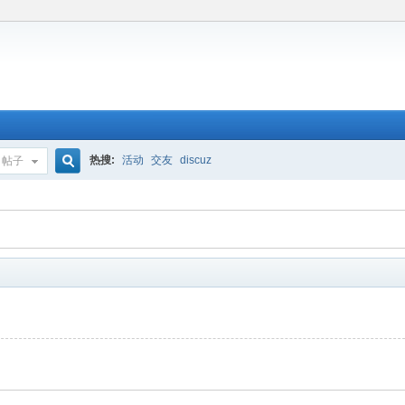
热搜:
活动
交友
discuz
帖子
搜
索