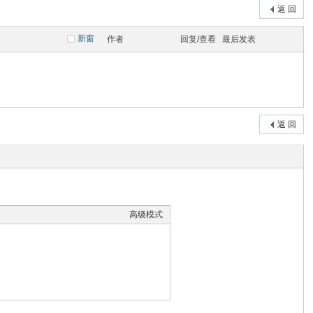
返 回
新窗
作者
回复/查看
最后发表
返 回
高级模式