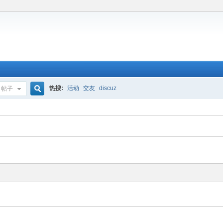
热搜:
活动
交友
discuz
帖子
搜
索