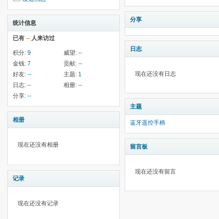
分享
统计信息
已有
--
人来访过
日志
积分:
9
威望:
--
金钱:
7
贡献:
--
现在还没有日志
好友:
--
主题:
1
日志:
--
相册:
--
分享:
--
主题
相册
蓝牙遥控手柄
现在还没有相册
留言板
现在还没有留言
记录
现在还没有记录