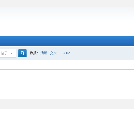
热搜:
活动
交友
discuz
帖子
搜
索