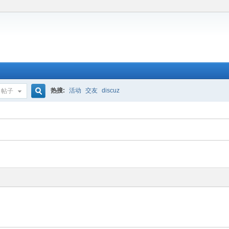
热搜:
活动
交友
discuz
帖子
搜
索